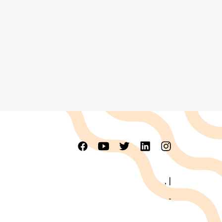
,
|
-